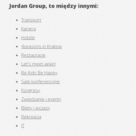
Jordan Group
, to między innymi:
Transport
Kariera
Hotele
4seasons in Krakow
Restauracje
Let's meet again!
Be Kids Be Happy
Sale konferencyjne
Kongresy
Zwiedzanie i eventy
Bilety i wczasy
Rekreacja
IT